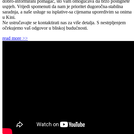
dobro-informirani pomagač, što vam omogućava da brzo postignete
uspjeh. Vrijedi spomenuti da nam je prioritet dugoročna-stabilna
saradnja, a naše usluge su isplative-sa cijenama uporedivim sa onima
u Kini.
Ne ustručavajte se kontaktirati nas za više detalja. S nestrpljenjem
očekujemo vaš odgovor u bliskoj budućnosti.
read more >>