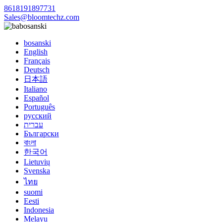
8618191897731
Sales@bloomtechz.com
bosanski
bosanski
English
Français
Deutsch
日本語
Italiano
Español
Português
русский
עברית
Български
বাংলা
한국어
Lietuvių
Svenska
ไทย
suomi
Eesti
Indonesia
Melayu