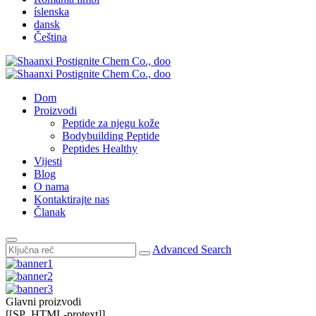
íslenska
dansk
Čeština
Dom
Proizvodi
Peptide za njegu kože
Bodybuilding Peptide
Peptides Healthy
Vijesti
Blog
O nama
Kontaktirajte nas
Članak
Advanced Search
Glavni proizvodi
[[SP_HTML-protext]]