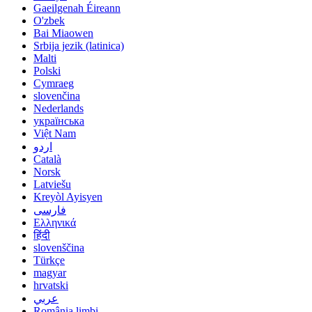
Gaeilgenah Éireann
O'zbek
Bai Miaowen
Srbija jezik (latinica)
Malti
Polski
Cymraeg
slovenčina
Nederlands
українська
Việt Nam
اردو
Català
Norsk
Latviešu
Kreyòl Ayisyen
فارسی
Ελληνικά
हिंदी
slovenščina
Türkçe
magyar
hrvatski
عربي
România limbi