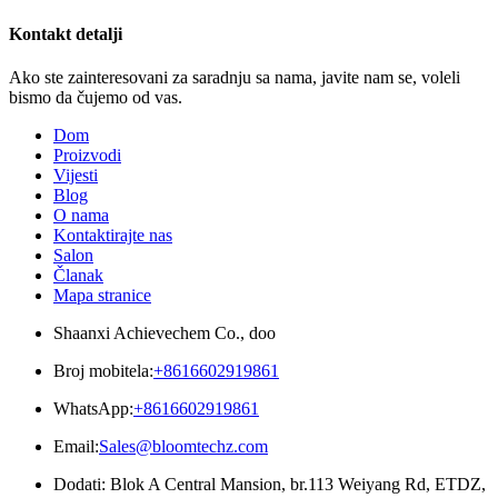
Kontakt detalji
Ako ste zainteresovani za saradnju sa nama, javite nam se, voleli
bismo da čujemo od vas.
Dom
Proizvodi
Vijesti
Blog
O nama
Kontaktirajte nas
Salon
Članak
Mapa stranice
Shaanxi Achievechem Co., doo
Broj mobitela:
+8616602919861
WhatsApp:
+8616602919861
Email:
Sales@bloomtechz.com
Dodati: Blok A Central Mansion, br.113 Weiyang Rd, ETDZ,