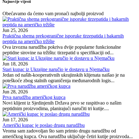
Najnovije vijesti
Obećavamo da ćemo vam pronaći najbolji proizvod
Jun 25, 2026
Praktična shema prekogranične isporuke tirzepatida i bakarnih
peptida na američko tržište
Ova izvozna narudžba pokriva dvije popularne funkcionalne
peptidne sirovine na tržištu: tirzepatid u specifikaciji od...
Jun 18, 2026
Stari kupac iz Ukrajine naručio je dostavu u Njemačku
Jedan od naših-kooperativnih ukrajinskih klijenata naišao je na
poteškoće zbog stalnih ograničenja međunarodnih logis...
Jun 28, 2026
Prva narudžba američkog kupca
Novi klijent iz Sjedinjenih Država prvo se raspitivao o našim
peptidnim proizvodima, planirajući naručiti tri kutije....
Jun 17, 2026
Američki kupac je poslao drugu narudžbu
Veoma sam zadovoljan što sam primio drugu narudžbu od
američkog kupca. Ova narudžba uključuje četiri kutije proizvoda...