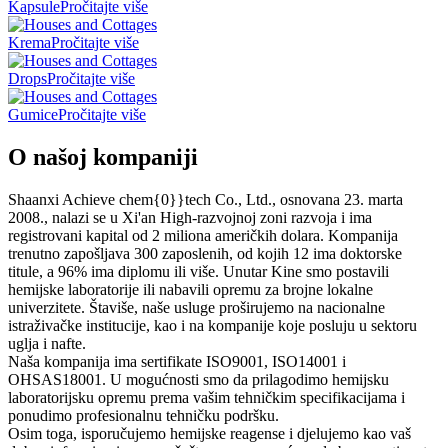
Kapsule
Pročitajte više
Krema
Pročitajte više
Drops
Pročitajte više
Gumice
Pročitajte više
O našoj kompaniji
Shaanxi Achieve chem{0}}tech Co., Ltd., osnovana 23. marta
2008., nalazi se u Xi'an High-razvojnoj zoni razvoja i ima
registrovani kapital od 2 miliona američkih dolara. Kompanija
trenutno zapošljava 300 zaposlenih, od kojih 12 ima doktorske
titule, a 96% ima diplomu ili više. Unutar Kine smo postavili
hemijske laboratorije ili nabavili opremu za brojne lokalne
univerzitete. Štaviše, naše usluge proširujemo na nacionalne
istraživačke institucije, kao i na kompanije koje posluju u sektoru
uglja i nafte.
Naša kompanija ima sertifikate ISO9001, ISO14001 i
OHSAS18001. U mogućnosti smo da prilagodimo hemijsku
laboratorijsku opremu prema vašim tehničkim specifikacijama i
ponudimo profesionalnu tehničku podršku.
Osim toga, isporučujemo hemijske reagense i djelujemo kao vaš