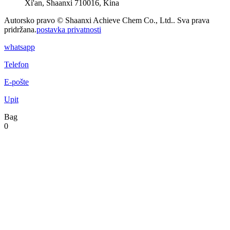
Xi'an, Shaanxi 710016, Kina
Autorsko pravo © Shaanxi Achieve Chem Co., Ltd.. Sva prava
pridržana.
postavka privatnosti
whatsapp
Telefon
E-pošte
Upit
Bag
0